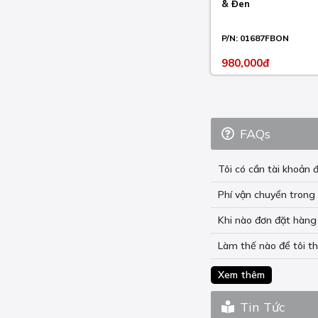
& Đen
HYPERSTRADA 821
2013-15
P/N:
01687FBON
HYPERSTRADA 939
2016-18
980,000đ
MONSTER 1100 2009-10
MONSTER 1100 ABS
2010
FAQs
MONSTER 1100 DIESEL
2013
Tôi có cần tài khoả
MONSTER 1200 2014-21
Phí vận chuyển trong 
MONSTER 1200 25°
Khi nào đơn đặt hàng 
ANIVERSARY 2019
Làm thế nào để tôi t
MONSTER 1200 R 2016-
19
Xem thêm
MONSTER 1200 S 2014-
21
Tin Tức