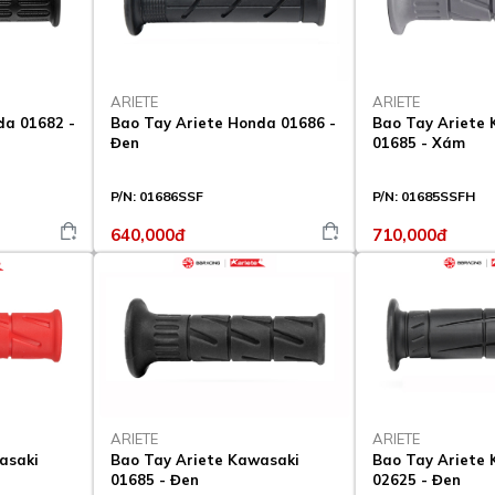
ARIETE
ARIETE
da 01682 -
Bao Tay Ariete Honda 01686 -
Bao Tay Ariete
Đen
01685 - Xám
P/N:
01686SSF
P/N:
01685SSFH
640,000đ
710,000đ
ARIETE
ARIETE
asaki
Bao Tay Ariete Kawasaki
Bao Tay Ariete
01685 - Đen
02625 - Đen