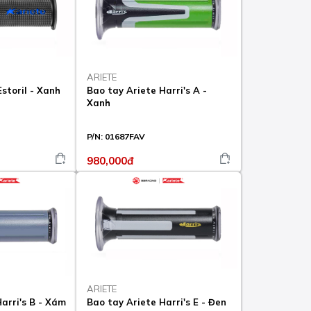
ARIETE
storil - Xanh
Bao tay Ariete Harri's A -
Xanh
P/N:
01687FAV
980,000đ
ARIETE
arri's B - Xám
Bao tay Ariete Harri's E - Đen