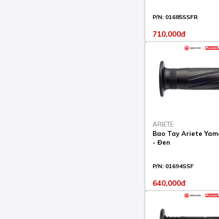
DIAVEL DIESEL 1200
P/N:
01685SSFR
2017-18
710,000đ
DIAVEL STRADA 1200
2013-14
DIAVEL TITANIUM 1200
2015
DIAVEL V4 2023
HYPERMOTARD 1100
2007-09
ARIETE
HYPERMOTARD 1100 S
Bao Tay Ariete Ya
2007-09
- Đen
HYPERMOTARD 698
P/N:
01694SSF
MONO 2024
640,000đ
HYPERMOTARD 796
2010-12
HYPERMOTARD 821