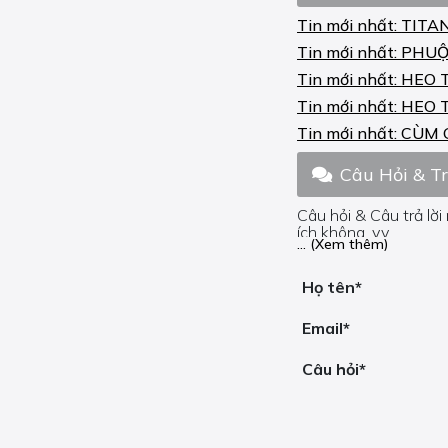
MONSTER 1200 S
Tin mới nhất:
TITA
STRIPE 2015-16
Tin mới nhất:
PHUỘ
MONSTER 696 2008-13
Tin mới nhất:
HEO 
MONSTER 696 ABS
Tin mới nhất:
HEO 
2008-13
Tin mới nhất:
CÙM 
MONSTER 696+ 2009-14
Câu Hỏi & T
MONSTER 696+ ABS
2009-14
Câu hỏi & Câu trả lời
ích không, v.v.
MONSTER 795 2012-15
... (Xem thêm)
Nếu bạn cần trợ giúp
MONSTER 795 ABS
Họ tên*
2013-15
Email*
MONSTER 796 2010-13
Câu hỏi*
MONSTER 796 ABS
2010-14
MONSTER 797 2017-19