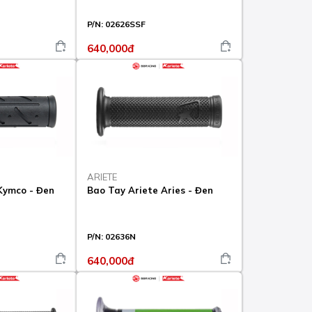
P/N:
02626SSF
640,000đ
ARIETE
Kymco - Đen
Bao Tay Ariete Aries - Đen
P/N:
02636N
640,000đ