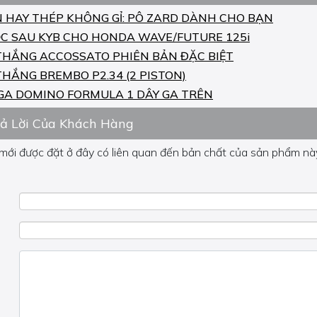
N HAY THÉP KHÔNG GỈ: PÔ ZARD DÀNH CHO BẠN
C SAU KYB CHO HONDA WAVE/FUTURE 125i
THẮNG ACCOSSATO PHIÊN BẢN ĐẶC BIỆT
THẮNG BREMBO P2.34 (2 PISTON)
GA DOMINO FORMULA 1 DÂY GA TRÊN
rả Lời Của Khách Hàng
 mới được đặt ở đây có liên quan đến bản chất của sản phẩm này
 về phần khác, vui lòng không đặt câu hỏi của bạn ở đây mà bên