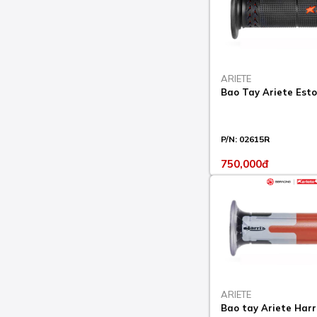
2013-15
HYPERMOTARD 821 SP
2013-15
HYPERMOTARD 939
2016-18
ARIETE
Bao Tay Ariete Estor
HYPERMOTARD 939 SP
2016-18
HYPERMOTARD 950
P/N:
02615R
2019-23
750,000đ
HYPERMOTARD 950 RVE
2021-23
HYPERMOTARD 950 SP
2019-23
HYPERMOTARD EVO
1100 2010-12
HYPERMOTARD EVO
ARIETE
1100 SP 2010-12
Bao tay Ariete Harr