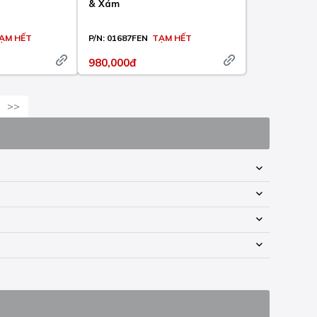
& Xám
ẠM HẾT
P/N:
01687FEN
TẠM HẾT
980,000đ
>>