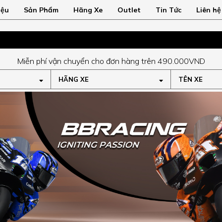
iệu
Sản Phẩm
Hãng Xe
Outlet
Tin Tức
Liên hệ
Miễn phí vận chuyển cho đơn hàng trên 490.000VND
HÃNG XE
TÊN XE