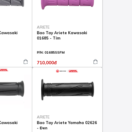
ARIETE
 Kawasaki
Bao Tay Ariete Kawasaki
01685 - Tím
P/N:
01685SSFM
710,000đ
ARIETE
 Kawasaki
Bao Tay Ariete Yamaha 02626
- Đen