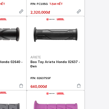
HẾT
P/N:
FC105G
TẠM HẾT
2,320,000đ
ARIETE
Honda 02640 -
Bao Tay Ariete Honda 02637 -
Đen
P/N:
02637SSF
640,000đ