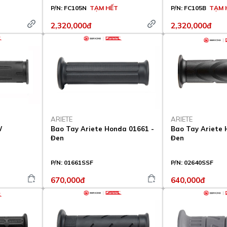
P/N:
FC105N
TẠM HẾT
P/N:
FC105B
TẠM 
2,320,000đ
2,320,000đ
ARIETE
ARIETE
W
Bao Tay Ariete Honda 01661 -
Bao Tay Ariete 
Đen
Đen
P/N:
01661SSF
P/N:
02640SSF
670,000đ
640,000đ