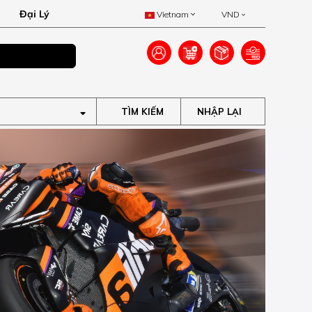
Đại Lý
Vietnam
VND
Ưu đãi lên đến 40
TÌM KIẾM