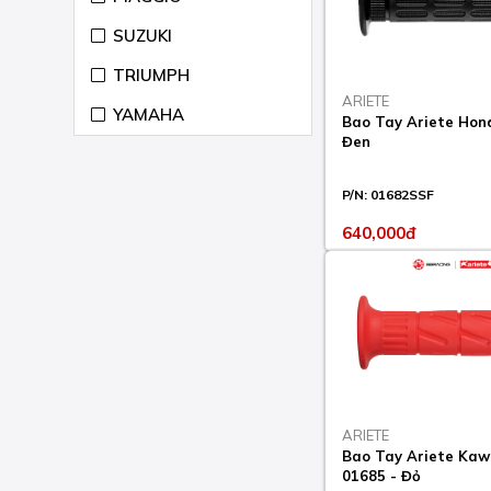
DESERT X 937 2022-24
SUZUKI
DESMODESICI RR 990
2007-09
TRIUMPH
ARIETE
DIAVEL 1200 2011-18
YAMAHA
Bao Tay Ariete Hon
Đen
DIAVEL 1260 2019-22
DIAVEL 1260
P/N:
01682SSF
LAMBORGHINI 2021
640,000đ
DIAVEL 1260 S 2019-22
DIAVEL AMG 1200 2012-
13
DIAVEL CARBON 1200
2011-18
DIAVEL CROMO 1200
2012
ARIETE
Bao Tay Ariete Kaw
DIAVEL DARK 1200
01685 - Đỏ
2012-13