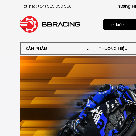
Hotline:
(+84) 919 999 968
Thương H
MUA NGAY
ập tại
SẢN PHẨM
THƯƠNG HIỆU