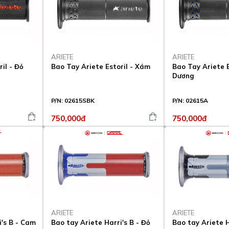
ARIETE
ARIETE
il - Đỏ
Bao Tay Ariete Estoril - Xám
Bao Tay Ariete E
Dương
P/N:
02615SBK
P/N:
02615A
750,000đ
750,000đ
ARIETE
ARIETE
i's B - Cam
Bao tay Ariete Harri's B - Đỏ
Bao tay Ariete H