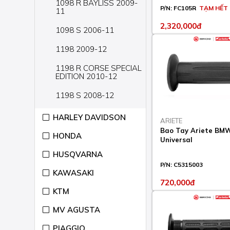
1098 R BAYLISS 2009-
P/N:
FC105R
TẠM HẾT
11
2,320,000đ
1098 S 2006-11
1198 2009-12
1198 R CORSE SPECIAL
EDITION 2010-12
1198 S 2008-12
1198 S CORSE SPECIAL
HARLEY DAVIDSON
ARIETE
EDITION 2010-12
Bao Tay Ariete BM
HONDA
Universal
1198 SP 2011-12
HUSQVARNA
848 2007-13
P/N:
C5315003
KAWASAKI
848 EVO 2010-13
720,000đ
KTM
848 EVO CORSE
SPECIAL EDITION 2011-
MV AGUSTA
13
PIAGGIO