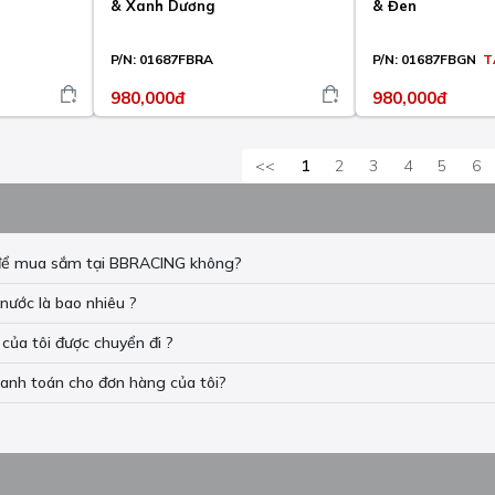
& Xanh Dương
& Đen
P/N:
01687FBRA
P/N:
01687FBGN
T
980,000đ
980,000đ
<<
1
2
3
4
5
6
n để mua sắm tại BBRACING không?
nước là bao nhiêu ?
của tôi được chuyển đi ?
hanh toán cho đơn hàng của tôi?