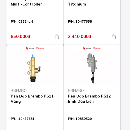
Multi-Controller
Titanium
P/N:
02624LN
P/N:
10477658
850,000đ
2,440,000đ
BREMBO
BREMBO
Pen Đạp Brembo PS11
Pen Đạp Brembo PS12
Vàng
Bình Dầu Liền
P/N:
10477651
P/N:
10850520