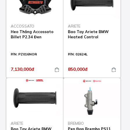
ACCOSSATO
ARIETE
Heo Thắng Accossato
Bao Tay Ariete BMW
Billet P2.34 Đen
Heated Control
P/N:
PZ016NOR
P/N:
02624L
7,130,000đ
850,000đ
ARIETE
BREMBO
Bao Tay Ariete BMW
Pen Đạp Brembo PS11