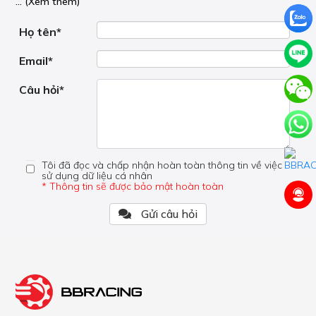
... (Xem thêm)
nơi hoạt động, liệu nó có hữu ích không, v.v.
Nếu bạn cần trợ giúp về phần khác, vui lòng không đặt
câu hỏi của bạn ở đây mà bên trong trang đó.
Họ tên*
Email*
Câu hỏi*
Tôi đã đọc và chấp nhận hoàn toàn thông tin về việc
sử dụng dữ liệu cá nhân
* Thông tin sẽ được bảo mật hoàn toàn
Gửi câu hỏi