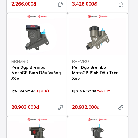
2,266,000đ
3,428,000đ
BREMBO
BREMBO
Pen Đạp Brembo
Pen Đạp Brembo
MotoGP Bình Dầu Vuông
MotoGP Bình Dầu Tròn
Xéo
Xéo
P/N:
XA52140
P/N:
XA52130
TẠM HẾT
TẠM HẾT
28,903,000đ
28,932,000đ