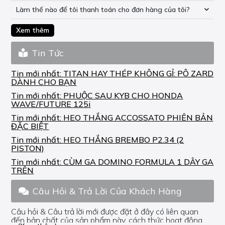
Làm thế nào để tôi thanh toán cho đơn hàng của tôi?
Xem thêm
Tin Tức
Tin mới nhất:
TITAN HAY THÉP KHÔNG GỈ: PÔ ZARD
DÀNH CHO BẠN
Tin mới nhất:
PHUỘC SAU KYB CHO HONDA
WAVE/FUTURE 125i
Tin mới nhất:
HEO THẮNG ACCOSSATO PHIÊN BẢN
ĐẶC BIỆT
Tin mới nhất:
HEO THẮNG BREMBO P2.34 (2
PISTON)
Tin mới nhất:
CÙM GA DOMINO FORMULA 1 DÂY GA
TRÊN
Câu Hỏi & Trả Lời Của Khách Hàng
Câu hỏi & Câu trả lời mới được đặt ở đây có liên quan
đến bản chất của sản phẩm này, cách thức hoạt động,