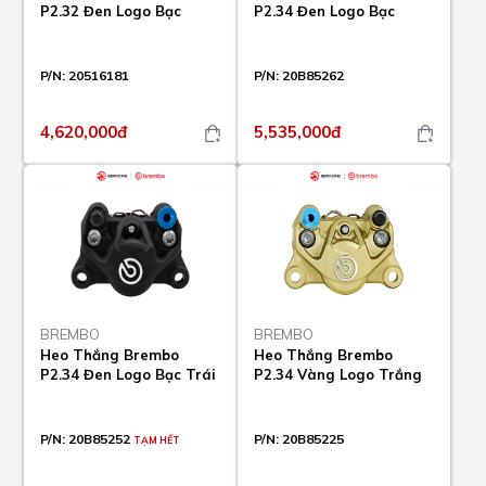
P2.32 Đen Logo Bạc
P2.34 Đen Logo Bạc
P/N:
20516181
P/N:
20B85262
4,620,000đ
5,535,000đ
BREMBO
BREMBO
Heo Thắng Brembo
Heo Thắng Brembo
P2.34 Đen Logo Bạc Trái
P2.34 Vàng Logo Trắng
P/N:
20B85252
P/N:
20B85225
TẠM HẾT