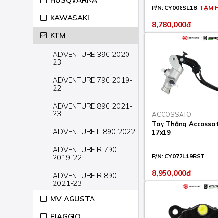
HUSQVARNA
P/N:
CY006SL18
TẠM 
KAWASAKI
8,780,000đ
KTM
ADVENTURE 390 2020-
23
ADVENTURE 790 2019-
22
ADVENTURE 890 2021-
23
ACCOSSATO
Tay Thắng Accossato
ADVENTURE L 890 2022
17x19
ADVENTURE R 790
P/N:
CY077L19RST
2019-22
8,950,000đ
ADVENTURE R 890
2021-23
MV AGUSTA
ADVENTURE R RALLY
790 2020
PIAGGIO