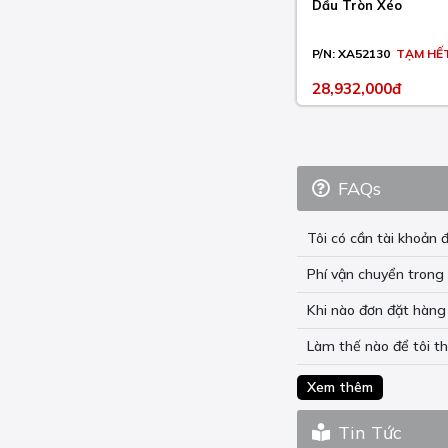
SMC R ABS 690 2021-
Dầu Tròn Xéo
23
SUPER ADVENTURE
P/N:
XA52130
TẠM HẾ
1290 2015-17
28,932,000đ
SUPER ADVENTURE R
1290 2017-23
SUPER ADVENTURE S
1290 2017-23
FAQs
SUPER ADVENTURE T
1290 2017
Tôi có cần tài khoả
SUPER DUKE GT 1290
Phí vận chuyển trong 
2016-23
Khi nào đơn đặt hàng 
SUPER DUKE R 1290
2014-23
Làm thế nào để tôi t
SUPER DUKE R EVO
Xem thêm
1290 2022-23
SUPER DUKE R SE 1290
Tin Tức
2016-17