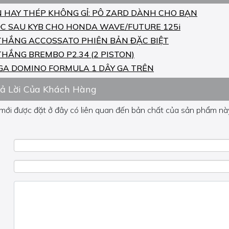
N HAY THÉP KHÔNG GỈ: PÔ ZARD DÀNH CHO BẠN
C SAU KYB CHO HONDA WAVE/FUTURE 125i
THẮNG ACCOSSATO PHIÊN BẢN ĐẶC BIỆT
THẮNG BREMBO P2.34 (2 PISTON)
GA DOMINO FORMULA 1 DÂY GA TRÊN
rả Lời Của Khách Hàng
 mới được đặt ở đây có liên quan đến bản chất của sản phẩm này
 về phần khác, vui lòng không đặt câu hỏi của bạn ở đây mà bên