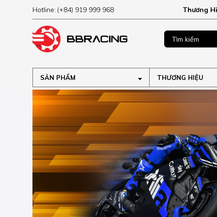
Hotline:
(+84) 919 999 968
Thương H
MUA NGAY
ập tại
SẢN PHẨM
THƯƠNG HIỆU