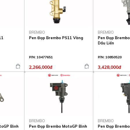
BREMBO
BREMBO
11
Pen Đạp Brembo PS11 Vàng
Pen Đạp Brembo
Dầu Liền
P/N:
10477651
P/N:
10850520
2,266,000đ
3,428,000đ
BREMBO
BREMBO
toGP Bình
Pen Đạp Brembo MotoGP Bình
Pen Đạp Brembo