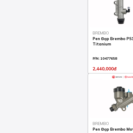
RC 8C 890 2022-23
RC ABS 390 2014-23
RC R 390 2018
BREMBO
Pen Đạp Brembo PS
RC8 1190 2008-11
Titanium
RC8 R 1190 2009-16
P/N:
10477658
RC8 R TRACK 1190
2,440,000đ
2011-13
SMC 690 2008-11
SMC R 690 2012-13
SMC R ABS (US
MARKET) 690 2019-23
SMC R ABS 690 2014-
20
BREMBO
Pen Đạp Brembo Mo