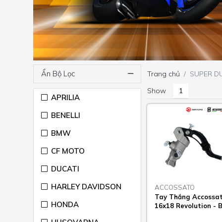
Ẩn Bộ Lọc
Trang chủ
SUPER DU
Show
APRILIA
BENELLI
BMW
CF MOTO
DUCATI
HARLEY DAVIDSON
ACCOSSATO
Tay Thắng Accossato
HONDA
16x18 Revolution - 