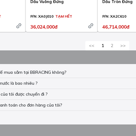
Dầu Vuông Đứng
Dầu Tròn Đứng
T
P/N:
XA0J010
TẠM HẾT
P/N:
XA2C610
36,024,000đ
46,714,000đ
<<
1
2
>>
n để mua sắm tại BBRACING không?
nước là bao nhiêu ?
của tôi được chuyển đi ?
hanh toán cho đơn hàng của tôi?