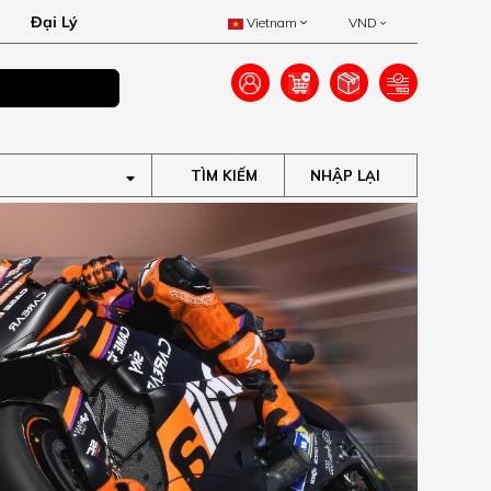
Đại Lý
Vietnam
VND
Ưu đãi lên đến 40
TÌM KIẾM