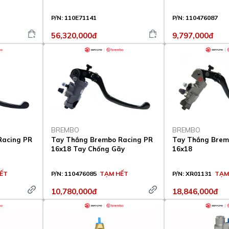
P/N:
110E71141
P/N:
110476087
56,320,000đ
9,797,000đ
BREMBO
BREMBO
Racing PR
Tay Thắng Brembo Racing PR
Tay Thắng Bremb
16x18 Tay Chống Gãy
16x18
ẾT
P/N:
110476085
TẠM HẾT
P/N:
XR01131
TẠM
10,780,000đ
18,846,000đ