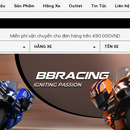
iệu
Sản Phẩm
Hãng Xe
Outlet
Tin Tức
Liên hệ
Miễn phí vận chuyển cho đơn hàng trên 490.000VND
HÃNG XE
TÊN XE