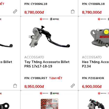
HẾT
P/N:
CY006NL18
P/N:
CY006RL18
8,780,000đ
8,780,000đ
ACCOSSATO
ACCOSSATO
 Billet
Tay Thắng Accossato Billet
Heo Thắng Accos
PRS 17x17-18-19
P2.34
P/N:
CY080LRST
TẠM HẾT
P/N:
PZ016HOR
8,950,000đ
6,900,000đ