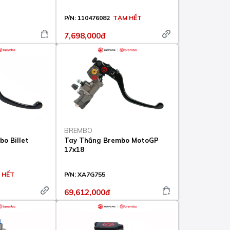
P/N:
110476082
TẠM HẾT
7,698,000đ
BREMBO
o Billet
Tay Thắng Brembo MotoGP
17x18
 HẾT
P/N:
XA7G755
69,612,000đ