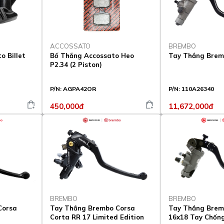
ACCOSSATO
BREMBO
o Billet
Bố Thắng Accossato Heo
Tay Thắng Brem
P2.34 (2 Piston)
P/N:
AGPA42OR
P/N:
110A26340
450,000đ
11,672,000đ
BREMBO
BREMBO
Corsa
Tay Thắng Brembo Corsa
Tay Thắng Brem
Corta RR 17 Limited Edition
16x18 Tay Chốn