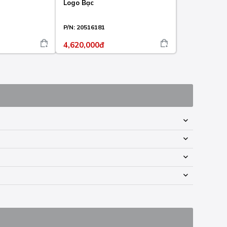
Logo Bạc
P/N:
20516181
4,620,000đ