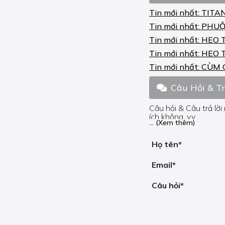
Tin mới nhất:
TITA
SX-F 350 2010-23
Tin mới nhất:
PHUỘ
XC-F 350 2012-21
Tin mới nhất:
HEO 
Tin mới nhất:
HEO 
Tin mới nhất:
CÙM 
Câu Hỏi & T
Câu hỏi & Câu trả lời
ích không, v.v.
... (Xem thêm)
Nếu bạn cần trợ giúp
Họ tên*
Email*
Câu hỏi*