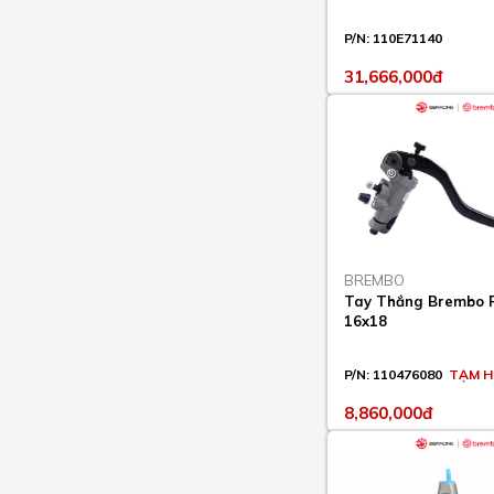
DUKE ABS 790 2018-23
P/N:
110E71140
DUKE GP 890 2022-23
31,666,000đ
DUKE L 890 2021-22
DUKE L ABS 790 2018-
23
DUKE R 890 2020-23
ENDURO 690 2008-10
ENDURO R 690 2009-13
BREMBO
Tay Thắng Brembo 
ENDURO R ABS 690
16x18
2014-23
EXC-F 350 2011-23
P/N:
110476080
TẠM H
EXC-F SIX DAYS 350
8,860,000đ
2012-23
RALLY FACTORY
REPLICA 690 2007-10