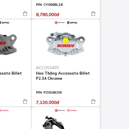
P/N:
CY006BL18
8,780,000đ
ACCOSSATO
sato Billet
Heo Thắng Accossato Billet
P2.34 Chrome
P/N:
PZ016KOR
7,130,000đ