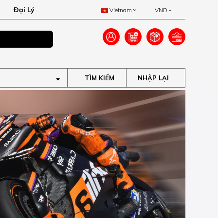
Đại Lý
Vietnam
VND
Ưu đãi lên đến 40
TÌM KIẾM