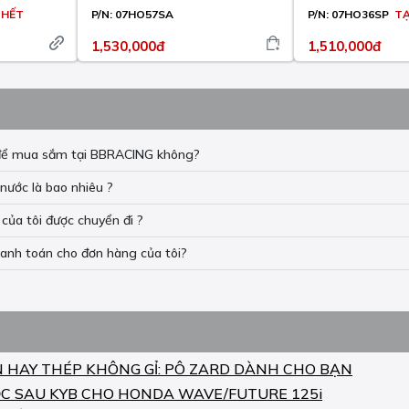
 HẾT
P/N:
07HO57SA
P/N:
07HO36SP
TẠ
1,530,000đ
1,510,000đ
n để mua sắm tại BBRACING không?
nước là bao nhiêu ?
của tôi được chuyển đi ?
hanh toán cho đơn hàng của tôi?
N HAY THÉP KHÔNG GỈ: PÔ ZARD DÀNH CHO BẠN
C SAU KYB CHO HONDA WAVE/FUTURE 125i