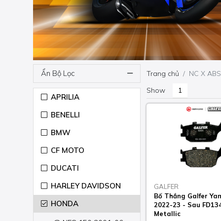
Ẩn Bộ Lọc
Trang chủ
NC X ABS
Show
APRILIA
BENELLI
BMW
CF MOTO
DUCATI
HARLEY DAVIDSON
GALFER
Bố Thắng Galfer Ya
HONDA
2022-23 - Sau FD13
Metallic