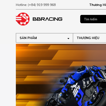
Hotline:
(+84) 919 999 968
Thương H
MUA NGAY
ập tại
SẢN PHẨM
THƯƠNG HIỆU