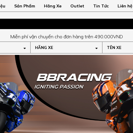
iệu
Sản Phẩm
Hãng Xe
Outlet
Tin Tức
Liên hệ
Miễn phí vận chuyển cho đơn hàng trên 490.000VND
HÃNG XE
TÊN XE