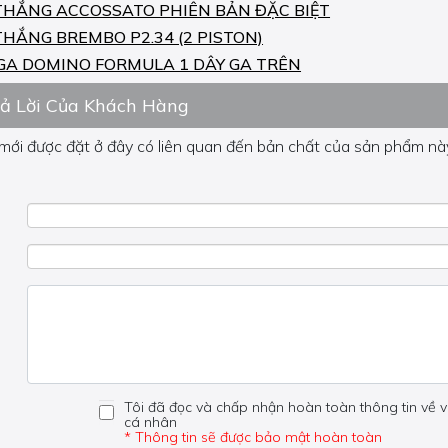
THẮNG ACCOSSATO PHIÊN BẢN ĐẶC BIỆT
THẮNG BREMBO P2.34 (2 PISTON)
GA DOMINO FORMULA 1 DÂY GA TRÊN
rả Lời Của Khách Hàng
 mới được đặt ở đây có liên quan đến bản chất của sản phẩm này
 về phần khác, vui lòng không đặt câu hỏi của bạn ở đây mà bên
Tôi đã đọc và chấp nhận hoàn toàn thông tin về v
cá nhân
* Thông tin sẽ được bảo mật hoàn toàn