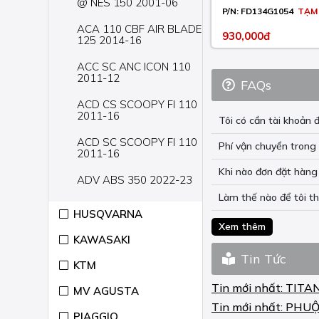
@ NES 150 2001-06
P/N:
FD134G1054
TẠM
ACA 110 CBF AIR BLADE
930,000đ
125 2014-16
ACC SC ANC ICON 110
2011-12
FAQs
ACD CS SCOOPY FI 110
2011-16
Tôi có cần tài khoả
ACD SC SCOOPY FI 110
Phí vận chuyển trong 
2011-16
Khi nào đơn đặt hàng 
ADV ABS 350 2022-23
Làm thế nào để tôi t
AFS WAVE 110 2012-16
HUSQVARNA
Xem thêm
CA SUPER CUB 125
KAWASAKI
2019-22
Tin Tức
KTM
CB 300 2010
Tin mới nhất:
TITA
MV AGUSTA
CB ABS 1100 2013
Tin mới nhất:
PHUỘ
PIAGGIO