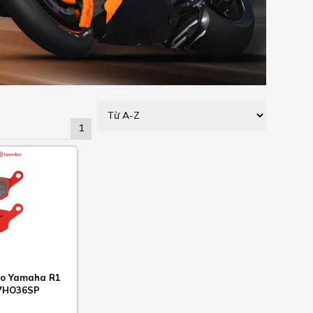
1
o Yamaha R1
07HO36SP