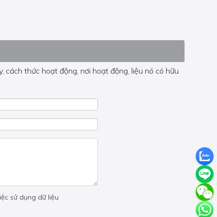
, cách thức hoạt động, nơi hoạt động, liệu nó có hữu
 trong trang đó.
iệc sử dụng dữ liệu