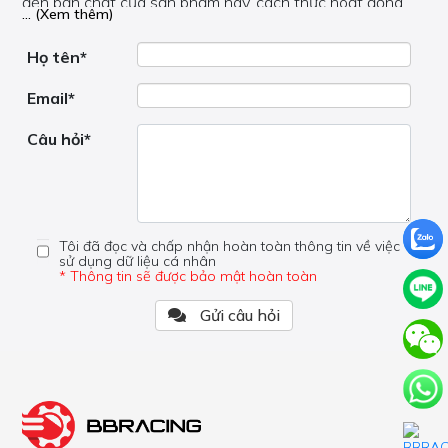
đến bản chất của sản phẩm này, cách thức hoạt động,
... (Xem thêm)
nơi hoạt động, liệu nó có hữu ích không, v.v.
Nếu bạn cần trợ giúp về phần khác, vui lòng không đặt
câu hỏi của bạn ở đây mà bên trong trang đó.
Họ tên*
Email*
Câu hỏi*
Tôi đã đọc và chấp nhận hoàn toàn thông tin về việc
sử dụng dữ liệu cá nhân
* Thông tin sẽ được bảo mật hoàn toàn
Gửi câu hỏi