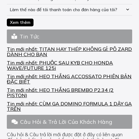
Làm thế nào để tôi thanh toán cho đơn hàng của tôi?
Xem thêm
Tin Tức
Tin mới nhất:
TITAN HAY THÉP KHÔNG GỈ: PÔ ZARD
DÀNH CHO BẠN
Tin mới nhất:
PHUỘC SAU KYB CHO HONDA
WAVE/FUTURE 125i
Tin mới nhất:
HEO THẮNG ACCOSSATO PHIÊN BẢN
ĐẶC BIỆT
Tin mới nhất:
HEO THẮNG BREMBO P2.34 (2
PISTON)
Tin mới nhất:
CÙM GA DOMINO FORMULA 1 DÂY GA
TRÊN
Câu Hỏi & Trả Lời Của Khách Hàng
Câu hỏi & Câu trả lời mới được đặt ở đây có liên quan