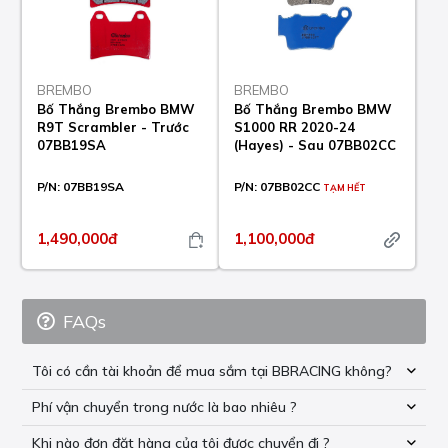
BREMBO
BREMBO
Bố Thắng Brembo BMW
Bố Thắng Brembo BMW
R9T Scrambler - Trước
S1000 RR 2020-24
07BB19SA
(Hayes) - Sau 07BB02CC
P/N:
07BB19SA
P/N:
07BB02CC
TẠM HẾT
1,490,000đ
1,100,000đ
FAQs
Tôi có cần tài khoản để mua sắm tại BBRACING không?
Phí vận chuyển trong nước là bao nhiêu ?
Khi nào đơn đặt hàng của tôi được chuyển đi ?