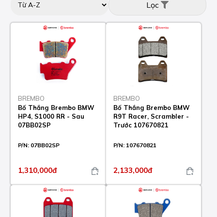
Lọc
BREMBO
BREMBO
Bố Thắng Brembo BMW
Bố Thắng Brembo BMW
HP4, S1000 RR - Sau
R9T Racer, Scrambler -
07BB02SP
Trước 107670821
P/N:
07BB02SP
P/N:
107670821
1,310,000đ
2,133,000đ