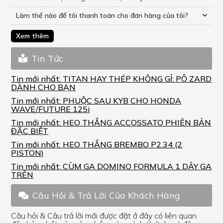
Làm thế nào để tôi thanh toán cho đơn hàng của tôi?
Xem thêm
Tin Tức
Tin mới nhất:
TITAN HAY THÉP KHÔNG GỈ: PÔ ZARD
DÀNH CHO BẠN
Tin mới nhất:
PHUỘC SAU KYB CHO HONDA
WAVE/FUTURE 125i
Tin mới nhất:
HEO THẮNG ACCOSSATO PHIÊN BẢN
ĐẶC BIỆT
Tin mới nhất:
HEO THẮNG BREMBO P2.34 (2
PISTON)
Tin mới nhất:
CÙM GA DOMINO FORMULA 1 DÂY GA
TRÊN
Câu Hỏi & Trả Lời Của Khách Hàng
Câu hỏi & Câu trả lời mới được đặt ở đây có liên quan