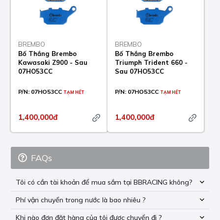
BREMBO
BREMBO
Bố Thắng Brembo
Bố Thắng Brembo
Kawasaki Z900 - Sau
Triumph Trident 660 -
07HO53CC
Sau 07HO53CC
P/N:
07HO53CC
P/N:
07HO53CC
TẠM HẾT
TẠM HẾT
1,400,000đ
1,400,000đ
FAQs
Tôi có cần tài khoản để mua sắm tại BBRACING không?
Phí vận chuyển trong nước là bao nhiêu ?
Khi nào đơn đặt hàng của tôi được chuyển đi ?