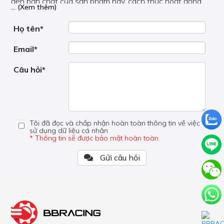
đến bản chất của sản phẩm này, cách thức hoạt động,
... (Xem thêm)
nơi hoạt động, liệu nó có hữu ích không, v.v.
Nếu bạn cần trợ giúp về phần khác, vui lòng không đặt
câu hỏi của bạn ở đây mà bên trong trang đó.
Họ tên*
Email*
Câu hỏi*
Tôi đã đọc và chấp nhận hoàn toàn thông tin về việc
sử dụng dữ liệu cá nhân
* Thông tin sẽ được bảo mật hoàn toàn
Gửi câu hỏi