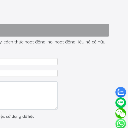
, cách thức hoạt động, nơi hoạt động, liệu nó có hữu
 trong trang đó.
iệc sử dụng dữ liệu