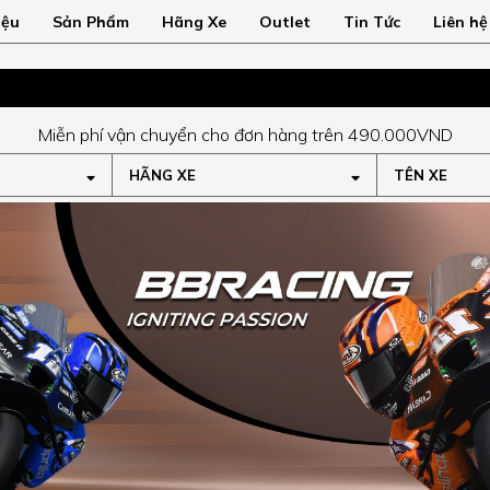
iệu
Sản Phẩm
Hãng Xe
Outlet
Tin Tức
Liên hệ
Miễn phí vận chuyển cho đơn hàng trên 490.000VND
HÃNG XE
TÊN XE