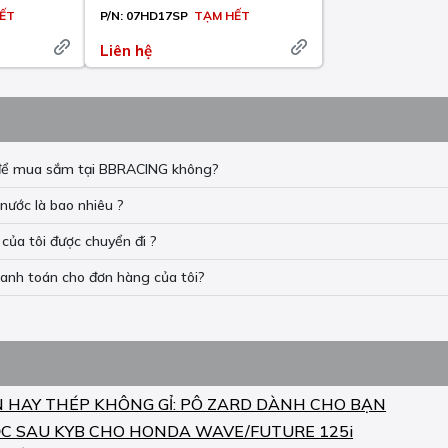
ẾT
P/N:
07HD17SP
TẠM HẾT
Liên hệ
n để mua sắm tại BBRACING không?
nước là bao nhiêu ?
của tôi được chuyển đi ?
hanh toán cho đơn hàng của tôi?
N HAY THÉP KHÔNG GỈ: PÔ ZARD DÀNH CHO BẠN
C SAU KYB CHO HONDA WAVE/FUTURE 125i