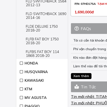
FLD SWITCHBACK 1584
P/N:
07HD17SA
TẠM H
2012-13
1,690,000đ
FLD SWITCHBACK 1690
2014-16
FLDE DELUXE 1750
FAQs
2018-20
FLFB FAT BOY 1750
Tôi có cần tài khoả
2018-20
Phí vận chuyển trong 
FLFBS FAT BOY 114
1868 2018-20
Khi nào đơn đặt hàng 
HONDA
FLFBS FAT BOY 114
Làm thế nào để tôi t
ANNIVERSARY 1868
HUSQVARNA
2018
Xem thêm
KAWASAKI
FLHC HERITAGE
CLASSIC 1750 2018-19
Tin Tức
KTM
FLHCS HERITAGE
Tin mới nhất:
TITA
CLASSIC 114 1868
MV AGUSTA
2018-20
Tin mới nhất:
PHUỘ
PIAGGIO