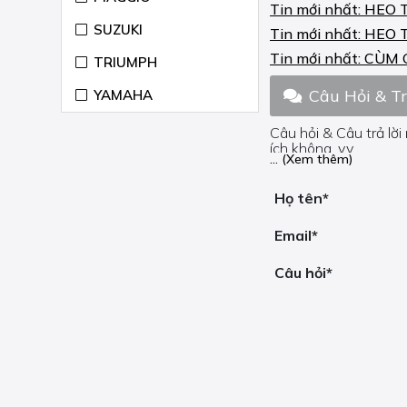
Tin mới nhất:
HEO 
FLHCS HERITAGE
CLASSIC 114
SUZUKI
Tin mới nhất:
HEO 
ANNIVERSARY 1868
2018
Tin mới nhất:
CÙM 
TRIUMPH
FLHR ROAD KING 1450
Câu Hỏi & T
YAMAHA
2000-06
Câu hỏi & Câu trả lời
FLHR ROAD KING 1584
ích không, v.v.
2006-07
... (Xem thêm)
Nếu bạn cần trợ giúp
FLHR ROAD KING 1584
Họ tên*
2008-11
FLHR ROAD KING 1690
Email*
2012-16
Câu hỏi*
FLHR ROAD KING 1750
2017-20
FLHRC ROAD KING
CLASSIC 1584 2008-11
FLHRC ROAD KING
CLASSIC 1690 2012-15