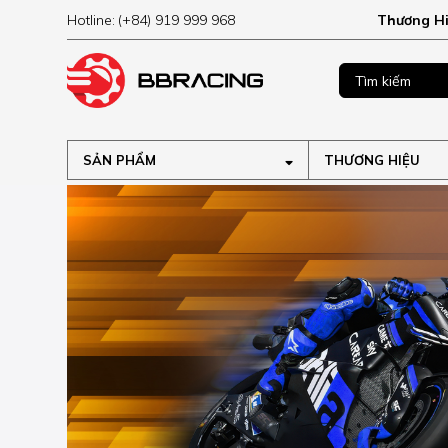
Hotline:
(+84) 919 999 968
Thương H
MUA NGAY
ập tại
SẢN PHẨM
THƯƠNG HIỆU