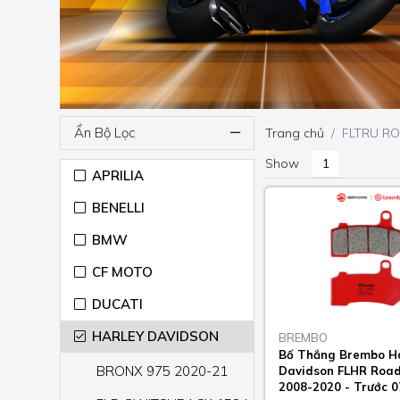
Ẩn Bộ Lọc
Trang chủ
FLTRU RO
Show
APRILIA
BENELLI
BMW
CF MOTO
DUCATI
HARLEY DAVIDSON
BREMBO
Bố Thắng Brembo H
BRONX 975 2020-21
Davidson FLHR Road
2008-2020 - Trước