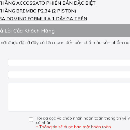
THẮNG ACCOSSATO PHIÊN BẢN ĐẶC BIỆT
THẮNG BREMBO P2.34 (2 PISTON)
GA DOMINO FORMULA 1 DÂY GA TRÊN
rả Lời Của Khách Hàng
 mới được đặt ở đây có liên quan đến bản chất của sản phẩm này
 về phần khác, vui lòng không đặt câu hỏi của bạn ở đây mà bên
Tôi đã đọc và chấp nhận hoàn toàn thông tin về v
cá nhân
* Thông tin sẽ được bảo mật hoàn toàn