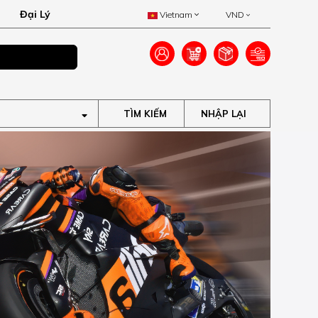
Đại Lý
Vietnam
VND
Ưu đãi lên đến 40
TÌM KIẾM