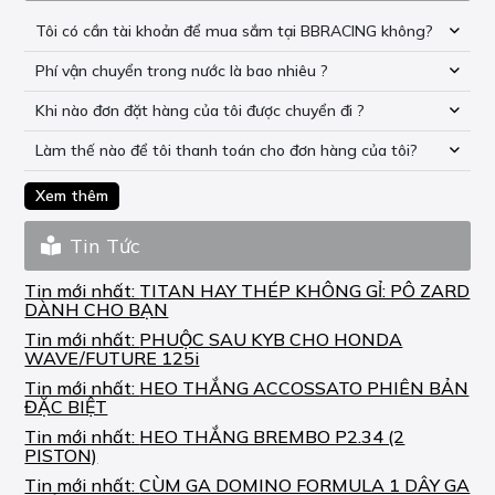
Tôi có cần tài khoản để mua sắm tại BBRACING không?
Phí vận chuyển trong nước là bao nhiêu ?
Khi nào đơn đặt hàng của tôi được chuyển đi ?
Làm thế nào để tôi thanh toán cho đơn hàng của tôi?
Xem thêm
Tin Tức
Tin mới nhất:
TITAN HAY THÉP KHÔNG GỈ: PÔ ZARD
DÀNH CHO BẠN
Tin mới nhất:
PHUỘC SAU KYB CHO HONDA
WAVE/FUTURE 125i
Tin mới nhất:
HEO THẮNG ACCOSSATO PHIÊN BẢN
ĐẶC BIỆT
Tin mới nhất:
HEO THẮNG BREMBO P2.34 (2
PISTON)
Tin mới nhất:
CÙM GA DOMINO FORMULA 1 DÂY GA