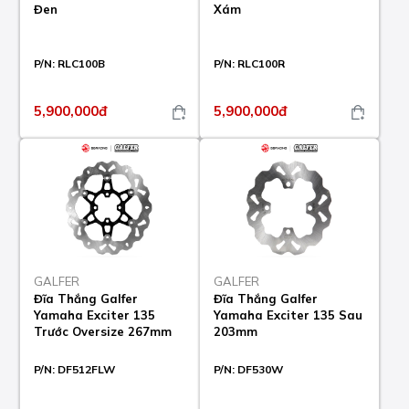
Đen
Xám
P/N:
RLC100B
P/N:
RLC100R
5,900,000đ
5,900,000đ
GALFER
GALFER
Đĩa Thắng Galfer
Đĩa Thắng Galfer
Yamaha Exciter 135
Yamaha Exciter 135 Sau
Trước Oversize 267mm
203mm
P/N:
DF512FLW
P/N:
DF530W