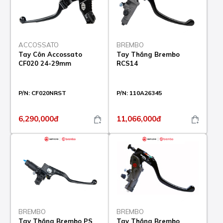
ACCOSSATO
BREMBO
Tay Côn Accossato
Tay Thắng Brembo
CF020 24-29mm
RCS14
P/N:
CF020NRST
P/N:
110A26345
6,290,000đ
11,066,000đ
BREMBO
BREMBO
Tay Thắng Brembo PS
Tay Thắng Brembo