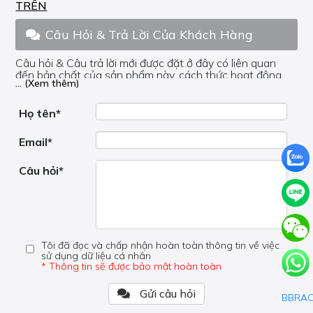
TRÊN
Câu Hỏi & Trả Lời Của Khách Hàng
Câu hỏi & Câu trả lời mới được đặt ở đây có liên quan
đến bản chất của sản phẩm này, cách thức hoạt động,
... (Xem thêm)
nơi hoạt động, liệu nó có hữu ích không, v.v.
Nếu bạn cần trợ giúp về phần khác, vui lòng không đặt
câu hỏi của bạn ở đây mà bên trong trang đó.
Họ tên*
Email*
Câu hỏi*
Tôi đã đọc và chấp nhận hoàn toàn thông tin về việc
sử dụng dữ liệu cá nhân
* Thông tin sẽ được bảo mật hoàn toàn
Gửi câu hỏi