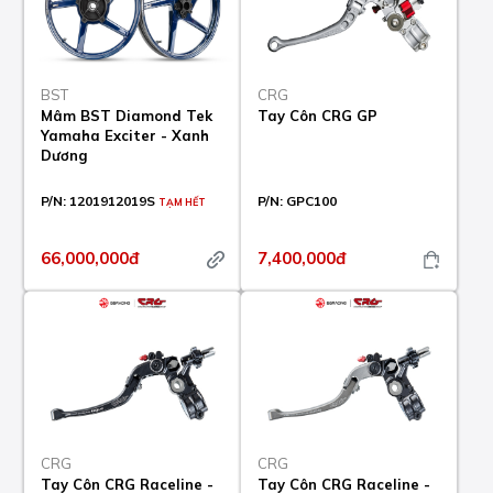
BST
CRG
Mâm BST Diamond Tek
Tay Côn CRG GP
Yamaha Exciter - Xanh
Dương
P/N:
1201912019S
P/N:
GPC100
TẠM HẾT
66,000,000đ
7,400,000đ
CRG
CRG
Tay Côn CRG Raceline -
Tay Côn CRG Raceline -