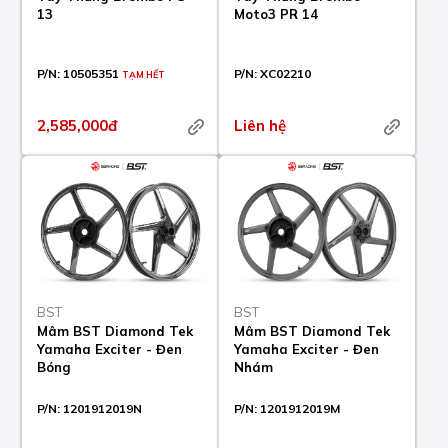
13
Moto3 PR 14
P/N:
10505351
P/N:
XC02210
TẠM HẾT
2,585,000đ
Liên hệ
BST
BST
Mâm BST Diamond Tek
Mâm BST Diamond Tek
Yamaha Exciter - Đen
Yamaha Exciter - Đen
Bóng
Nhám
P/N:
1201912019N
P/N:
1201912019M