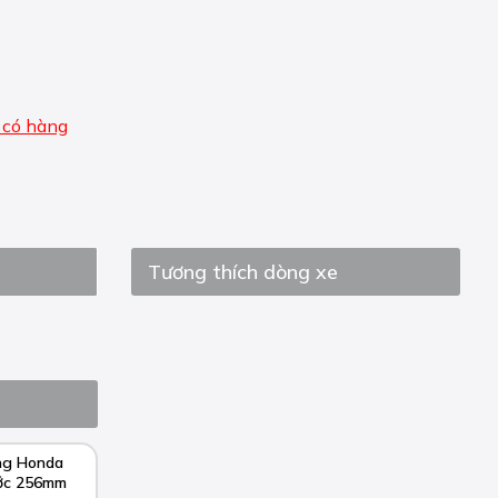
 có hàng
Tương thích dòng xe
ng Honda
ước 256mm