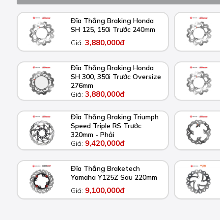
Đĩa Thắng Braking Honda
SH 125, 150i Trước 240mm
3,880,000đ
Giá:
Đĩa Thắng Braking Honda
SH 300, 350i Trước Oversize
276mm
3,880,000đ
Giá:
Đĩa Thắng Braking Triumph
Speed Triple RS Trước
320mm - Phải
9,420,000đ
Giá:
Đĩa Thắng Braketech
Yamaha Y125Z Sau 220mm
9,100,000đ
Giá: