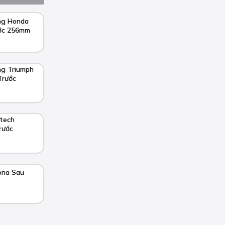
ng Honda
ước 256mm
ng Triumph
Trước
tech
rước
ona Sau