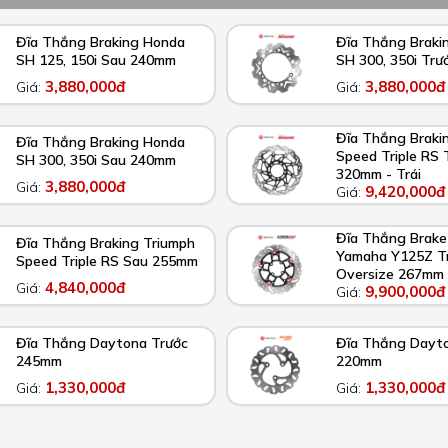
Đĩa Thắng Braking Honda
Đĩa Thắng Braki
SH 125, 150i Sau 240mm
SH 300, 350i Tr
3,880,000đ
3,880,000đ
Giá:
Giá:
Đĩa Thắng Braki
Đĩa Thắng Braking Honda
Speed Triple RS 
SH 300, 350i Sau 240mm
320mm - Trái
3,880,000đ
Giá:
9,420,000đ
Giá:
Đĩa Thắng Brake
Đĩa Thắng Braking Triumph
Yamaha Y125Z T
Speed Triple RS Sau 255mm
Oversize 267mm
4,840,000đ
Giá:
9,900,000đ
Giá:
Đĩa Thắng Daytona Trước
Đĩa Thắng Dayt
245mm
220mm
1,330,000đ
1,330,000đ
Giá:
Giá: