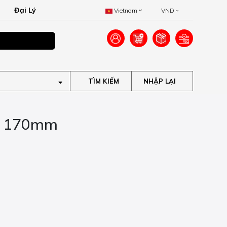
Đại Lý
Vietnam
VND
Ưu đãi lên đến 40
TÌM KIẾM
3 170mm