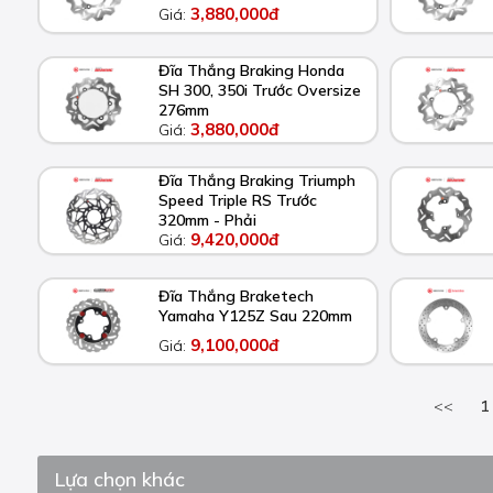
3,880,000đ
Giá:
Đĩa Thắng Braking Honda
SH 300, 350i Trước Oversize
276mm
3,880,000đ
Giá:
Đĩa Thắng Braking Triumph
Speed Triple RS Trước
320mm - Phải
9,420,000đ
Giá:
Đĩa Thắng Braketech
Yamaha Y125Z Sau 220mm
9,100,000đ
Giá:
<<
1
Lựa chọn khác