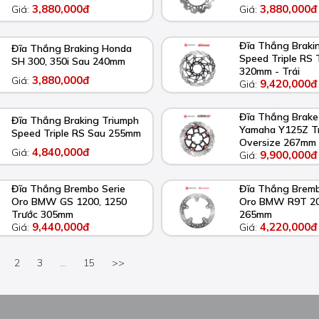
3,880,000đ
3,880,000đ
Giá:
Giá:
Đĩa Thắng Braki
Đĩa Thắng Braking Honda
Speed Triple RS 
SH 300, 350i Sau 240mm
320mm - Trái
3,880,000đ
Giá:
9,420,000đ
Giá:
Đĩa Thắng Brake
Đĩa Thắng Braking Triumph
Yamaha Y125Z T
Speed Triple RS Sau 255mm
Oversize 267mm
4,840,000đ
Giá:
9,900,000đ
Giá:
Đĩa Thắng Brembo Serie
Đĩa Thắng Bremb
Oro BMW GS 1200, 1250
Oro BMW R9T 20
Trước 305mm
265mm
9,440,000đ
4,220,000đ
Giá:
Giá:
2
3
...
15
>>