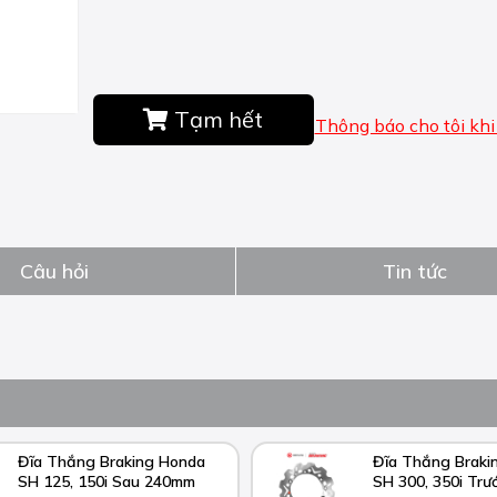
Tạm hết
Thông báo cho tôi khi
Câu hỏi
Tin tức
Đĩa Thắng Braking Honda
Đĩa Thắng Braki
SH 125, 150i Sau 240mm
SH 300, 350i Tr