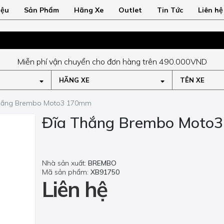
iệu
Sản Phẩm
Hãng Xe
Outlet
Tin Tức
Liên hệ
Miễn phí vận chuyển cho đơn hàng trên 490.000VND
HÃNG XE
TÊN XE
hắng Brembo Moto3 170mm
Đĩa Thắng Brembo Moto
Nhà sản xuất:
BREMBO
Mã sản phẩm:
XB91750
Liên hệ