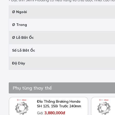
- Đặc tính Semi Floating có hiệu năng và chịu được nhiệt cao hơn
Ø Ngoài
Ø Trong
Ø Lỗ Bắt Ốc
Số Lỗ Bắt Ốc
Độ Dày
Phụ tùng thay thế
Đĩa Thắng Braking Honda
SH 125, 150i Trước 240mm
3,880,000đ
Giá: