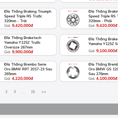
Đĩa Thắng Braking Triumph
Đĩa Thắng Braki
Speed Triple RS Trước
Speed Triple RS 
320mm - Trái
320mm - Phải
9,420,000đ
9,420,000đ
Giá:
Giá:
Đĩa Thắng Braketech
Đĩa Thắng Brake
Yamaha Y125Z Trước
Yamaha Y125Z 
Oversize 267mm
9,100,000đ
Giá:
9,900,000đ
Giá:
Đĩa Thắng Brembo Serie
Đĩa Thắng Bremb
Oro BMW R9T 2017-23 Sau
Oro BMW GS 120
265mm
Sau 276mm
4,220,000đ
4,100,000đ
Giá:
Giá:
2
3
...
15
>>