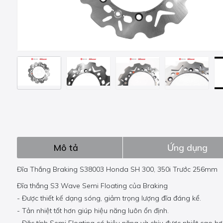
Mô tả
Ứng dụng
Đĩa Thắng Braking S38003 Honda SH 300, 350i Trước 256mm
Đĩa thắng S3 Wave Semi Floating của Braking
- Được thiết kế dạng sóng, giảm trọng lượng đĩa đáng kể.
- Tản nhiệt tốt hơn giúp hiệu năng luôn ổn định.