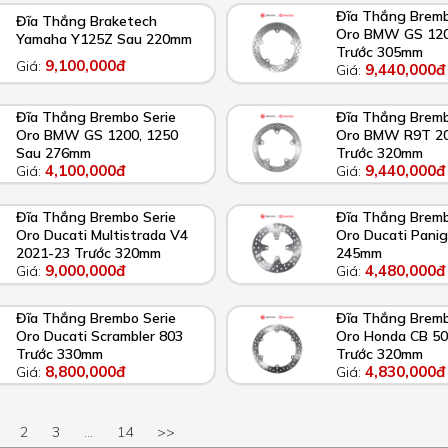
Đĩa Thắng Bremb
Đĩa Thắng Braketech
Oro BMW GS 120
Yamaha Y125Z Sau 220mm
Trước 305mm
9,100,000đ
Giá:
9,440,000đ
Giá:
Đĩa Thắng Brembo Serie
Đĩa Thắng Bremb
Oro BMW GS 1200, 1250
Oro BMW R9T 2
Sau 276mm
Trước 320mm
4,100,000đ
9,440,000đ
Giá:
Giá:
Đĩa Thắng Brembo Serie
Đĩa Thắng Bremb
Oro Ducati Multistrada V4
Oro Ducati Pani
2021-23 Trước 320mm
245mm
9,000,000đ
4,480,000đ
Giá:
Giá:
Đĩa Thắng Brembo Serie
Đĩa Thắng Bremb
Oro Ducati Scrambler 803
Oro Honda CB 50
Trước 330mm
Trước 320mm
8,800,000đ
4,830,000đ
Giá:
Giá:
2
3
...
14
>>