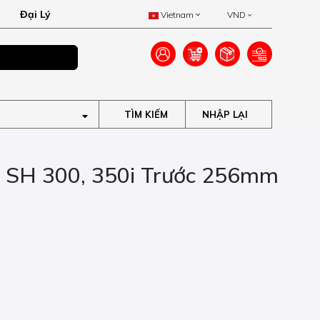
Đại Lý
Vietnam
VND
Miễn phí vận chuyển 
TÌM KIẾM
 SH 300, 350i Trước 256mm