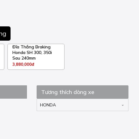
ng
Đĩa Thắng Braking
Honda SH 300, 350i
Sau 240mm
3,880,000đ
Tương thích dòng xe
HONDA