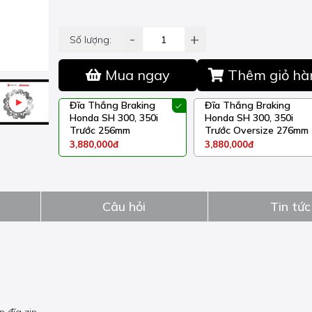
-
+
Số lượng:
Mua ngay
Thêm giỏ hà
Đĩa Thắng Braking
Đĩa Thắng Braking
Honda SH 300, 350i
Honda SH 300, 350i
Trước 256mm
Trước Oversize 276mm
3,880,000đ
3,880,000đ
Câu hỏi
Tin tức