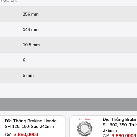
 đĩa zin.
256 mm
144 mm
10,5 mm
6
5 mm
Đĩa Thắng Braki
Đĩa Thắng Braking Honda
SH 300, 350i Trư
SH 125, 150i Sau 240mm
276mm
3,880,000đ
Giá:
3,880,000đ
Giá: