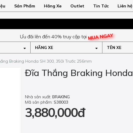
iệu
Sản Phẩm
Hãng Xe
Outlet
Tin Tức
Liên hệ
MUA NGAY
Ưu đãi lên đến 40% truy cập tại
HÃNG XE
TÊN XE
hắng Braking Honda SH 300, 350i Trước 256mm
Đĩa Thắng Braking Honda
Nhà sản xuất:
BRAKING
Mã sản phẩm:
S38003
3,880,000đ